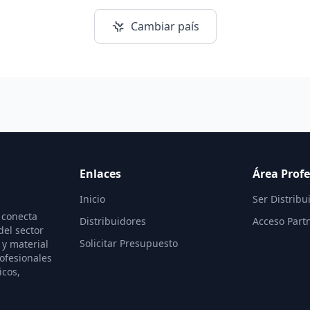
Cambiar país
Enlaces
Área Profe
Inicio
Ser Distribu
 conecta
Distribuidores
Acceso Part
del sector
Solicitar Presupuesto
 y material
ofesionales
icos,