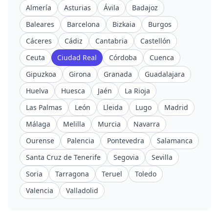
Almería
Asturias
Ávila
Badajoz
Baleares
Barcelona
Bizkaia
Burgos
Cáceres
Cádiz
Cantabria
Castellón
Ceuta
Ciudad Real
Córdoba
Cuenca
Gipuzkoa
Girona
Granada
Guadalajara
Huelva
Huesca
Jaén
La Rioja
Las Palmas
León
Lleida
Lugo
Madrid
Málaga
Melilla
Murcia
Navarra
Ourense
Palencia
Pontevedra
Salamanca
Santa Cruz de Tenerife
Segovia
Sevilla
Soria
Tarragona
Teruel
Toledo
Valencia
Valladolid